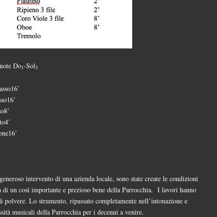
note Do
-Sol
1
3
asso16’
sso16’
so8’
to4’
one16’
generoso intervento di una azienda locale, sono state create le condizioni
a di un così importante e prezioso bene della Parrocchia.
I lavori hanno
 di polvere. Lo strumento, ripassato completamente nell’intonazione e
ssità musicali della Parrocchia per i decenni a venire.