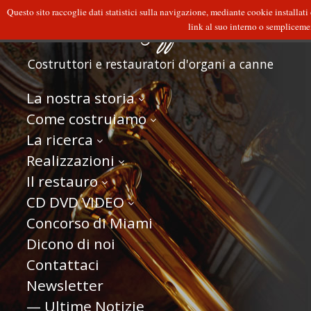
Questo sito raccoglie dati statistici sulla navigazione, mediante cookie installati
link al suo interno o semplicement
Costruttori e restauratori d'organi a canne
La nostra storia
Come costruiamo
La ricerca
Realizzazioni
Il restauro
CD DVD VIDEO
Concorso di Miami
Dicono di noi
Contattaci
Newsletter
— Ultime Notizie