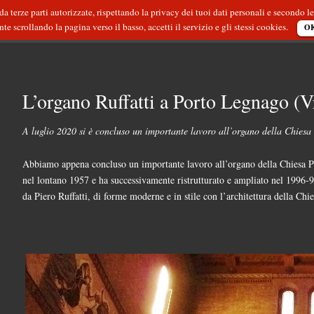
 da terze parti autorizzate, rispettando la privacy dei tuoi dati personali e secondo
e scrollando la pagina verso il basso, accetti il servizio e gli stessi cookies.
O
HOME -
Ultime Notizie
-
L’organo Ruffatti a Porto Legnago (Vr)
L’organo Ruffatti a Porto Legnago (V
A luglio 2020 si è concluso un importante lavoro all’organo della Chies
Abbiamo appena concluso un importante lavoro all’organo della Chiesa Par
nel lontano 1957 e ha successivamente ristrutturato e ampliato nel 1996-97.
da Piero Ruffatti, di forme moderne e in stile con l’architettura della Chie