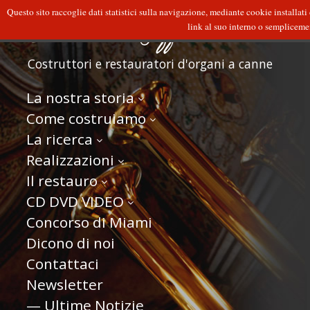
Questo sito raccoglie dati statistici sulla navigazione, mediante cookie installati
link al suo interno o semplicement
Costruttori e restauratori d'organi a canne
La nostra storia
Come costruiamo
La ricerca
Realizzazioni
Il restauro
CD DVD VIDEO
Concorso di Miami
Dicono di noi
Contattaci
Newsletter
— Ultime Notizie