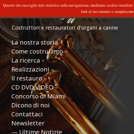
Questo sito raccoglie dati statistici sulla navigazione, mediante cookie installati
link al suo interno o semplicement
Costruttori e restauratori d'organi a canne
La nostra storia
Come costruiamo
La ricerca
Realizzazioni
Il restauro
CD DVD VIDEO
Concorso di Miami
Dicono di noi
Contattaci
Newsletter
— Ultime Notizie